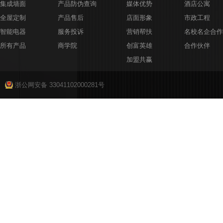
集成墙面
产品防伪查询
媒体优势
酒店公寓
全屋定制
产品售后
店面形象
市政工程
智能电器
服务投诉
营销帮扶
名校名企合作
所有产品
商学院
创富英雄
合作伙伴
加盟共赢
浙公网安备 33041102000281号