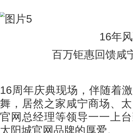
16年
百万钜惠回馈咸
16周年庆典现场，伴随着
舞，居然之家咸宁商场、太
官网总经理等领导一一上台
太阳城官网品牌的厚爱。