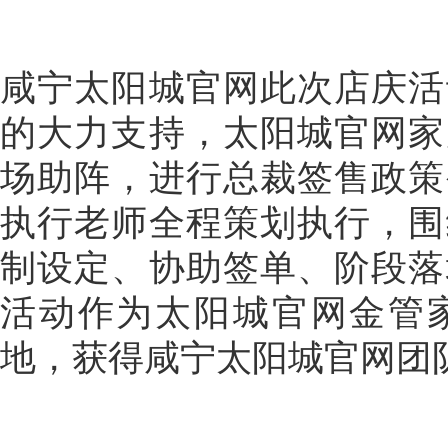
咸宁太阳城官网此次店庆活
的大力支持，太阳城官网家
场助阵，进行总裁签售政策
执行老师全程策划执行，围
制设定、协助签单、阶段落
活动作为太阳城官网金管
地，获得咸宁太阳城官网团