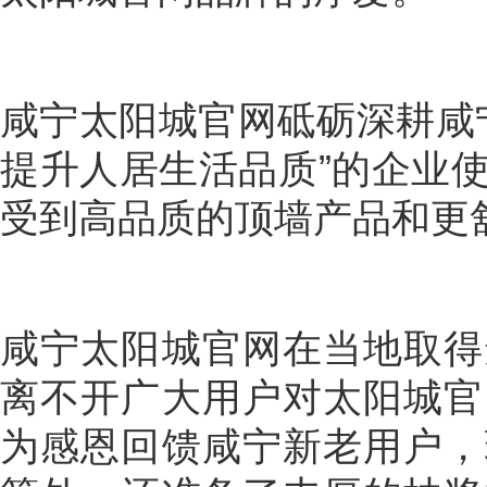
咸宁太阳城官网砥砺深耕咸宁
提升人居生活品质”的企业
受到高品质的顶墙产品和更
咸宁太阳城官网在当地取得
离不开广大用户对太阳城官
为感恩回馈咸宁新老用户，