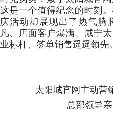
这是一个值得纪念的时刻。
庆活动却展现出了热气腾
凡、店面客户爆满、咸宁太
业标杆、签单销售遥遥领先
太阳城官网主动营
总部领导亲