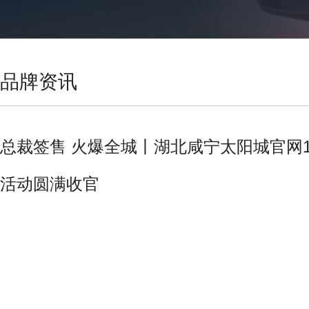
品牌资讯
总裁签售 火爆全城丨湖北咸宁太阳城官网
活动圆满收官